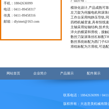
产品介绍：
手机：18842636999
模块化设计,产品成熟可
电话：0411-89458317
左刀架为伺服电机和滚珠
传真：0411-89458316
工作台采用纯静压导轨,
邮箱：
dlyimei@163.com
四档机械变速,具有恒线
主轴采用短轴结构,技术先
淬火的横梁和滑枕，接触
数控刀架滚珠丝杠标配TH
数控系统标配为西门子828D
滑枕标配为方滑枕,可选配
网站首页
企业简介
产品展示
配件展示
联系电话：18842636999 / 0411-
版权所有：大连意美机械有限